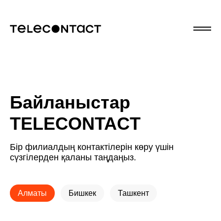
Байланыстар
TELECONTACT
Бір филиалдың контактілерін көру үшін
сүзгілерден қаланы таңдаңыз.
Алматы
Бишкек
Ташкент