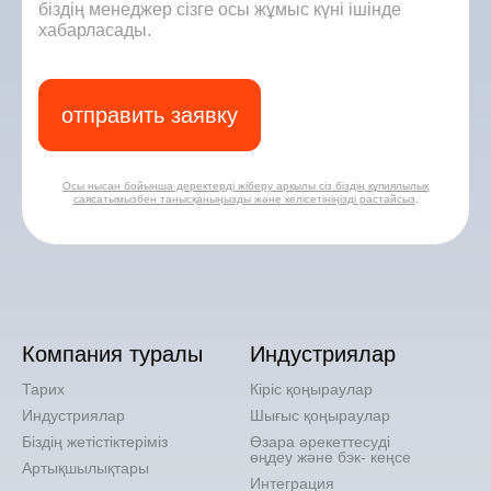
біздің менеджер сізге осы жұмыс күні ішінде
хабарласады.
отправить заявку
Осы нысан бойынша деректерді жіберу арқылы сіз біздің құпиялылық
саясатымызбен танысқаныңызды және келісетініңізді растайсыз
.
Компания туралы
Индустриялар
Тарих
Кіріс қоңыраулар
Индустриялар
Шығыс қоңыраулар
Біздің жетістіктеріміз
Өзара әрекеттесуді
өңдеу және бэк- кеңсе
Артықшылықтары
Интеграция