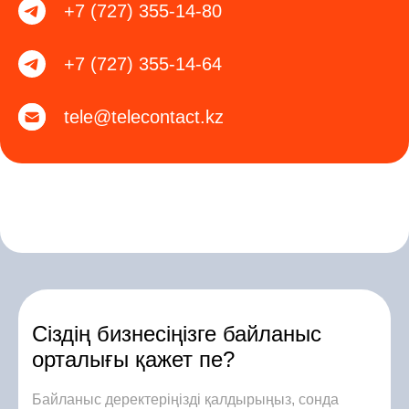
+7 (727) 355-14-80
+7 (727) 355-14-64
tele@telecontact.kz
Сіздің бизнесіңізге байланыс
орталығы қажет пе?
Байланыс деректеріңізді қалдырыңыз, сонда