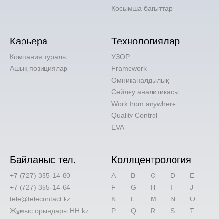
Қосымша бағыттар
Карьера
Технологиялар
Компания туралы
УЗОР
Ашық позициялар
Framework
Омниканалдылық
Сөйлеу аналитикасы
Work from anywhere
Quality Control
EVA
Байланыс тел.
Коллцентрология
+7 (727) 355-14-80
A
B
C
D
E
+7 (727) 355-14-64
F
G
H
I
J
tele@telecontact.kz
K
L
M
N
O
Жұмыс орындары HH.kz
P
Q
R
S
T