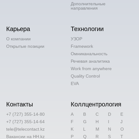
Дополнительные
направления
Карьера
Технологии
О компании
УЗОР
Открытые позиции
Framework
Омниканальность
Речевая аналитика
Work from anywhere
Quality Control
EVA
Контакты
Коллцентрология
+7 (727) 355-14-80
A
B
C
D
E
+7 (727) 355-14-64
F
G
H
I
J
tele@telecontact.kz
K
L
M
N
O
Вакансии на HH.kz
P
Q
R
S
T