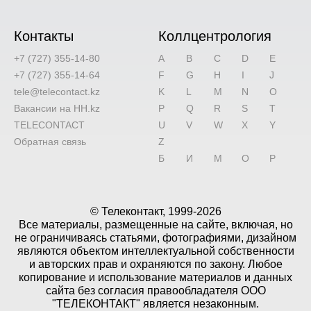
Контакты
Коллцентрология
+7 (727) 355-14-80
A
B
C
D
E
+7 (727) 355-14-64
F
G
H
I
J
tele@telecontact.kz
K
L
M
N
O
Вакансии на HH.kz
P
Q
R
S
T
TELECONTACT
U
V
W
X
Y
Обратная связь
Z
Б
И
М
О
Р
© Телеконтакт, 1999-2026
Все материалы, размещенные на сайте, включая, но
не ограничиваясь статьями, фотографиями, дизайном
являются объектом интеллектуальной собственности
и авторских прав и охраняются по закону. Любое
копирование и использование материалов и данных
сайта без согласия правообладателя ООО
"ТЕЛЕКОНТАКТ" является незаконным.