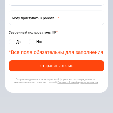
Полная занятость
Могу приступать к работе...
Подработка
Еще не знаю
Уверенный пользователь ПК
Да
Нет
*Все поля обязательны для заполнения
отправить отклик
Отправляя данные с помощью этой формы вы подтверждаете, что
ознакомились и согласны с нашей
Политикой конфиденциальности
.